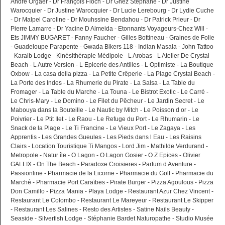
Andre Orgaer
-
Dr François Floch
-
Dr Ghez Stephane
-
Dr Justine
Warocquier
-
Dr Justine Warocquier
-
Dr Lucie Lerebourg
-
Dr Lydie Cuche
-
Dr Malpel Caroline
-
Dr Mouhssine Bendahou
-
Dr Patrick Prieur
-
Dr
Pierre Lamarre
-
Dr Yacine D Almeida
-
Etonnants Voyageurs-Chez Will
-
Ets JIMMY BUGARET
-
Fanny Faucher
-
Gilles Bottineau
-
Graines de Folie
-
Guadeloupe Parapente
-
Gwada Bikers 118
-
Indian Masala
-
John Tattoo
-
Karaib Lodge
-
Kinésithérapie Médipole
-
L Arobas
-
L Atelier De Crystal
Beach
-
L Autre Version
-
L Epicerie des Antilles
-
L Optimiste
-
La Boutique
Oxbow
-
La casa della pizza
-
La Petite Crêperie
-
La Plage Crystal Beach
-
La Porte des Indes
-
La Rhumerie du Pirate
-
La Salsa
-
La Table du
Fromager
-
La Table du Marche
-
La Touna
-
Le Bistrot Exotic
-
Le Carré
-
Le Chris-Mary
-
Le Domino
-
Le Filet du Pêcheur
-
Le Jardin Secret
-
Le
Mabouya dans la Bouteille
-
Le Nautic by Mitch
-
Le Poisson d or
-
Le
Poivrier
-
Le Ptit Ilet
-
Le Raou
-
Le Refuge du Port
-
Le Rhumarin
-
Le
Snack de la Plage
-
Le Ti Francine
-
Le Vieux Port
-
Le Zagaya
-
Les
Apprentis
-
Les Grandes Gueules
-
Les Pieds dans l Eau
-
Les Raisins
Clairs
-
Location Touristique Ti Mangos
-
Lord Jim
-
Mathilde Verdurand
-
Metropole
-
Natur île
-
O Lagon
-
O Lagon Gosier
-
O Z Epices
-
Olivier
GALLIX
-
On The Beach
-
Paradoxe Croisieres
-
Parfum d Aventure
-
Passionline
-
Pharmacie de la Licorne
-
Pharmacie du Golf
-
Pharmacie du
Marché
-
Pharmacie Port Caraïbes
-
Pirate Burger
-
Pizza Agoulous
-
Pizza
Don Camillo
-
Pizza Mania
-
Playa Lodge
-
Restaurant Azur Chez Vincent
-
Restaurant Le Colombo
-
Restaurant Le Mareyeur
-
Restaurant Le Skipper
-
Restaurant Les Salines
-
Resto des Artistes
-
Satine Nails Beauty
-
Seaside
-
Silverfish Lodge
-
Stéphanie Bardet Naturopathe
-
Studio Musée