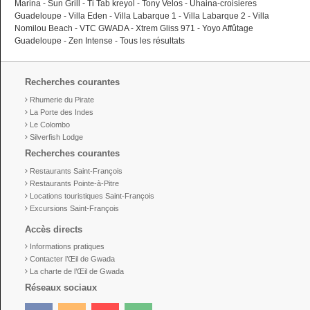
Marina
-
Sun Grill
-
Ti Tab kreyol
-
Tony Velos
-
Uhaina-croisieres
Guadeloupe
-
Villa Eden
-
Villa Labarque 1
-
Villa Labarque 2
-
Villa
Nomilou Beach
-
VTC GWADA
-
Xtrem Gliss 971
-
Yoyo Affûtage
Guadeloupe
-
Zen Intense
-
Tous les résultats
Recherches courantes
Rhumerie du Pirate
La Porte des Indes
Le Colombo
Silverfish Lodge
Recherches courantes
Restaurants Saint-François
Restaurants Pointe-à-Pitre
Locations touristiques Saint-François
Excursions Saint-François
Accès directs
Informations pratiques
Contacter l’Œil de Gwada
La charte de l’Œil de Gwada
Réseaux sociaux