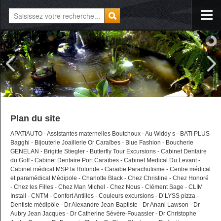
Plan du site
APATIAUTO
-
Assistantes maternelles Boutchoux
-
Au Widdy s
-
BATI PLUS
Bagghi
-
Bijouterie Joaillerie Or Caraïbes
-
Blue Fashion
-
Boucherie
GENELAN
-
Brigitte Stiegler
-
Butterfly Tour Excursions
-
Cabinet Dentaire
du Golf
-
Cabinet Dentaire Port Caraïbes
-
Cabinet Medical Du Levant
-
Cabinet médical MSP la Rotonde
-
Caraibe Parachutisme
-
Centre médical
et paramédical Médipole
-
Charlotte Black
-
Chez Christine
-
Chez Honoré
-
Chez les Filles
-
Chez Man Michel
-
Chez Nous
-
Clément Sage
-
CLIM
Install
-
CNTM
-
Confort Antilles
-
Couleurs excursions
-
D’LYSS pizza
-
Dentiste médipôle
-
Dr Alexandre Jean-Baptiste
-
Dr Anani Lawson
-
Dr
Aubry Jean Jacques
-
Dr Catherine Sévère-Fouassier
-
Dr Christophe