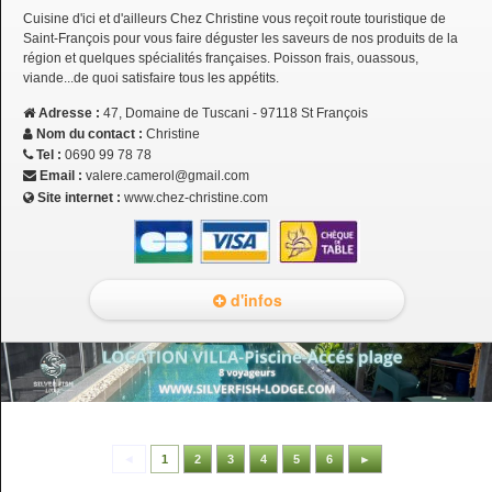
Cuisine d'ici et d'ailleurs Chez Christine vous reçoit route touristique de
Saint-François pour vous faire déguster les saveurs de nos produits de la
région et quelques spécialités françaises. Poisson frais, ouassous,
viande...de quoi satisfaire tous les appétits.
Adresse :
47, Domaine de Tuscani - 97118 St François
Nom du contact :
Christine
Tel :
0690 99 78 78
Email :
valere.camerol@gmail.com
Site internet :
www.chez-christine.com
d'infos
◄
1
2
3
4
5
6
►