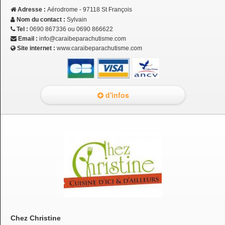
Adresse :
Aérodrome - 97118 St François
Nom du contact :
Sylvain
Tel :
0690 867336 ou 0690 866622
Email :
info@caraibeparachutisme.com
Site internet :
www.caraibeparachutisme.com
d'infos
Chez Christine