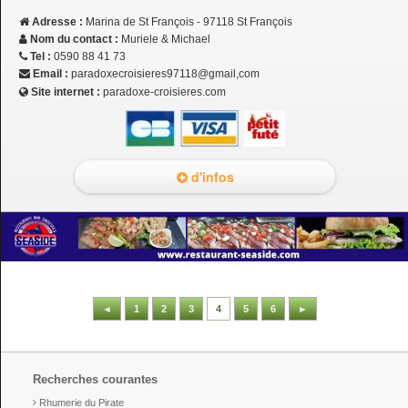
Adresse :
Marina de St François - 97118 St François
Nom du contact :
Muriele & Michael
Tel :
0590 88 41 73
Email :
paradoxecroisieres97118@gmail,com
Site internet :
paradoxe-croisieres.com
d'infos
◄
1
2
3
4
5
6
►
Recherches courantes
Rhumerie du Pirate