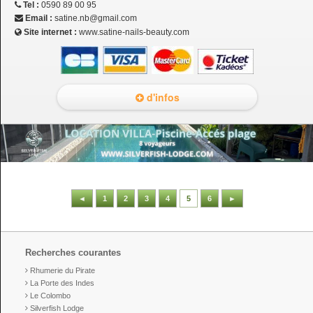
Tel :
0590 89 00 95
Email :
satine.nb@gmail.com
Site internet :
www.satine-nails-beauty.com
d'infos
◄
1
2
3
4
5
6
►
Recherches courantes
Rhumerie du Pirate
La Porte des Indes
Le Colombo
Silverfish Lodge