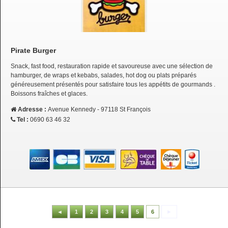
Pirate Burger
Snack, fast food, restauration rapide et savoureuse avec une sélection de
hamburger, de wraps et kebabs, salades, hot dog ou plats préparés
généreusement présentés pour satisfaire tous les appétits de gourmands .
Boissons fraîches et glaces.
Adresse :
Avenue Kennedy - 97118 St François
Tel :
0690 63 46 32
◄
1
2
3
4
5
6
►