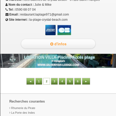
Nom du contact :
Julie & Mike
Tel :
0590 68 07 04
Email :
restaurant.laplage971@gmail.com
Site internet :
la-plage-crystal-beach.com
d'infos
◄
1
2
3
4
5
6
►
Recherches courantes
Rhumerie du Pirate
La Porte des Indes