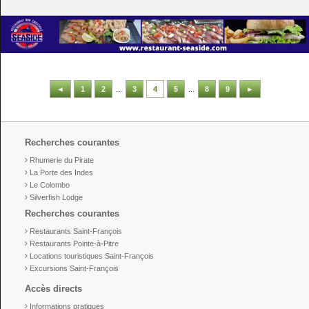
◄
1
2
...
3
4
5
...
8
9
►
Recherches courantes
Rhumerie du Pirate
La Porte des Indes
Le Colombo
Silverfish Lodge
Recherches courantes
Restaurants Saint-François
Restaurants Pointe-à-Pitre
Locations touristiques Saint-François
Excursions Saint-François
Accès directs
Informations pratiques