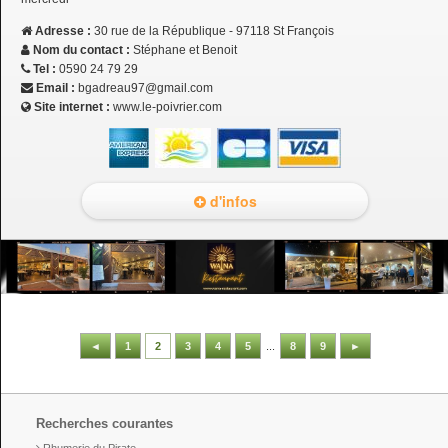
Adresse :
30 rue de la République - 97118 St François
Nom du contact :
Stéphane et Benoit
Tel :
0590 24 79 29
Email :
bgadreau97@gmail.com
Site internet :
www.le-poivrier.com
d'infos
◄
1
2
3
4
5
...
8
9
►
Recherches courantes