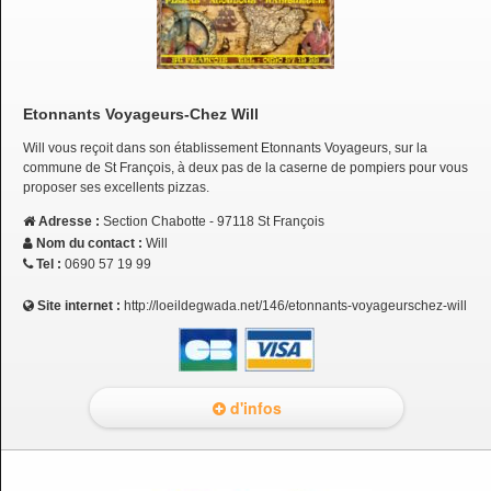
Etonnants Voyageurs-Chez Will
Will vous reçoit dans son établissement Etonnants Voyageurs, sur la
commune de St François, à deux pas de la caserne de pompiers pour vous
proposer ses excellents pizzas.
Adresse :
Section Chabotte - 97118 St François
Nom du contact :
Will
Tel :
0690 57 19 99
Site internet :
http://loeildegwada.net/146/etonnants-voyageurschez-will
d'infos