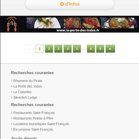
d'infos
◄
1
2
3
4
5
...
8
9
►
Recherches courantes
Rhumerie du Pirate
La Porte des Indes
Le Colombo
Silverfish Lodge
Recherches courantes
Restaurants Saint-François
Restaurants Pointe-à-Pitre
Locations touristiques Saint-François
Excursions Saint-François
Accès directs