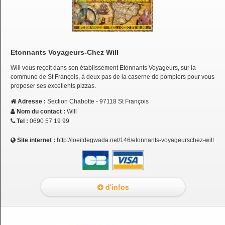
Etonnants Voyageurs-Chez Will
Will vous reçoit dans son établissement Etonnants Voyageurs, sur la
commune de St François, à deux pas de la caserne de pompiers pour vous
proposer ses excellents pizzas.
Adresse :
Section Chabotte - 97118 St François
Nom du contact :
Will
Tel :
0690 57 19 99
Site internet :
http://loeildegwada.net/146/etonnants-voyageurschez-will
d'infos