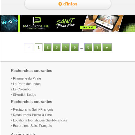
d'infos
◄
1
2
3
4
5
...
8
9
►
Recherches courantes
Rhumerie du Pirate
La Porte des Indes
Le Colombo
Silverfish Lodge
Recherches courantes
Restaurants Saint-François
Restaurants Pointe-à-Pitre
Locations touristiques Saint-François
Excursions Saint-François
Accès directs