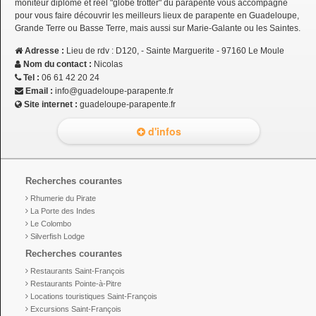
moniteur diplômé et réel "globe trotter" du parapente vous accompagne
pour vous faire découvrir les meilleurs lieux de parapente en Guadeloupe,
Grande Terre ou Basse Terre, mais aussi sur Marie-Galante ou les Saintes.
Adresse :
Lieu de rdv : D120, - Sainte Marguerite - 97160 Le Moule
Nom du contact :
Nicolas
Tel :
06 61 42 20 24
Email :
info@guadeloupe-parapente.fr
Site internet :
guadeloupe-parapente.fr
d'infos
Recherches courantes
Rhumerie du Pirate
La Porte des Indes
Le Colombo
Silverfish Lodge
Recherches courantes
Restaurants Saint-François
Restaurants Pointe-à-Pitre
Locations touristiques Saint-François
Excursions Saint-François