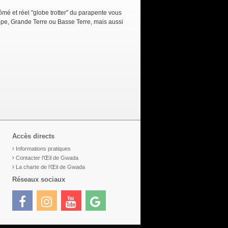
mé et réel "globe trotter" du parapente vous
pe, Grande Terre ou Basse Terre, mais aussi
Accès directs
Informations pratiques
Contacter l’Œil de Gwada
La charte de l’Œil de Gwada
Réseaux sociaux