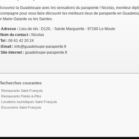
écouvrez la Guadeloupe avec les sensations du parapente ! Nicolas, moniteur diplô
ccompagne pour vous faire découvrir les meilleurs lieux de parapente en Guadelou
r Marie-Galante ou les Saintes.
Adresse :
Lieu de rdv : D120, - Sainte Marguerite - 97160 Le Moule
Nom du contact :
Nicolas
Tel :
06 61 42 20 24
Email :
info@guadeloupe-parapente.fr
Site internet :
guadeloupe-parapente.fr
Recherches courantes
Restaurants Saint-François
Restaurants Pointe-à-Pitre
Locations touristiques Saint-François
Excursions Saint-François