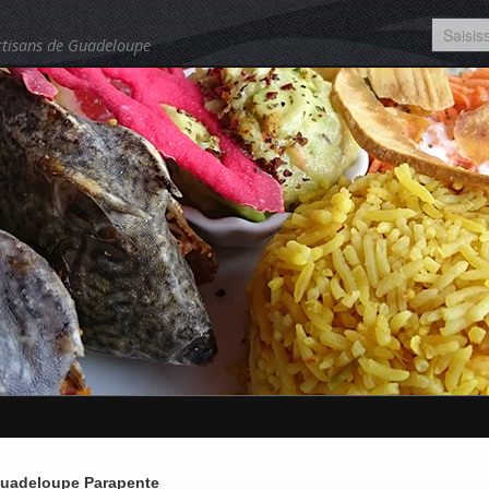
rtisans de Guadeloupe
uadeloupe Parapente