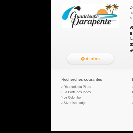
D
a
su
d'infos
Recherches courantes
Rhumerie du Pirate
La Porte des Indes
Le Colombo
Silverfish Lodge